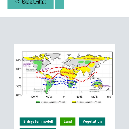
Reset Filter
Erdsystemmodell
Land
Vegetation