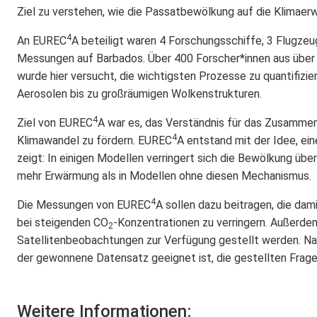
Ziel zu verstehen, wie die Passatbewölkung auf die Klimaerwä
4
An EUREC
A beteiligt waren 4 Forschungsschiffe, 3 Flugze
Messungen auf Barbados. Über 400 Forscher*innen aus über
wurde hier versucht, die wichtigsten Prozesse zu quantifizie
Aerosolen bis zu großräumigen Wolkenstrukturen.
4
Ziel von EUREC
A war es, das Verständnis für das Zusammen
4
Klimawandel zu fördern. EUREC
A entstand mit der Idee, ei
zeigt: In einigen Modellen verringert sich die Bewölkung üb
mehr Erwärmung als in Modellen ohne diesen Mechanismus.
4
Die Messungen von EUREC
A sollen dazu beitragen, die d
bei steigenden CO
-Konzentrationen zu verringern. Außerde
2
Satellitenbeobachtungen zur Verfügung gestellt werden. N
der gewonnene Datensatz geeignet ist, die gestellten Frag
Weitere Informationen: