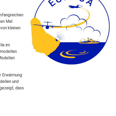
umfangreichen
ten Mal
 von kleinen
lle im
amodellen
Modellen
er Erwärmung
dellen und
gezeigt, dass