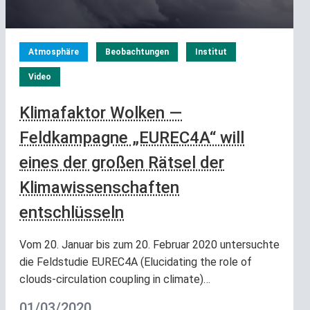
Atmosphäre
Beobachtungen
Institut
Video
Klimafaktor Wolken —
Feldkampagne „EUREC4A“ will
eines der großen Rätsel der
Klimawissenschaften
entschlüsseln
Vom 20. Januar bis zum 20. Februar 2020 untersuchte
die Feldstudie EUREC4A (Elucidating the role of
clouds-circulation coupling in climate)…
01/03/2020