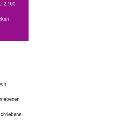
a. 2.100
cken
sch
hriebenen
schriebene