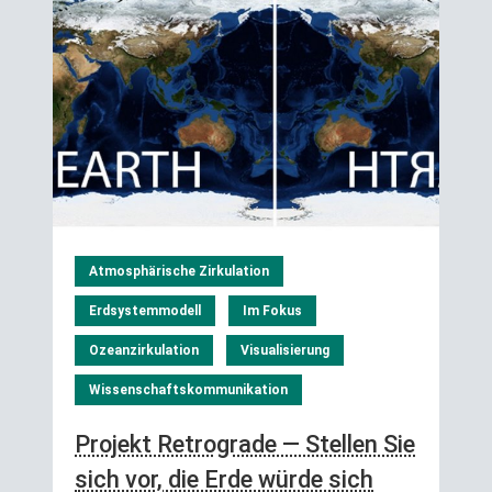
Atmosphärische Zirkulation
Erdsystemmodell
Im Fokus
Ozeanzirkulation
Visualisierung
Wissenschaftskommunikation
Projekt Retrograde — Stellen Sie
sich vor, die Erde würde sich