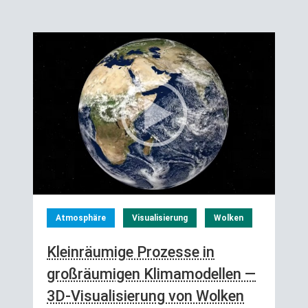
Atmosphäre
Visualisierung
Wolken
Kleinräumige Prozesse in
großräumigen Klimamodellen —
3D-Visualisierung von Wolken