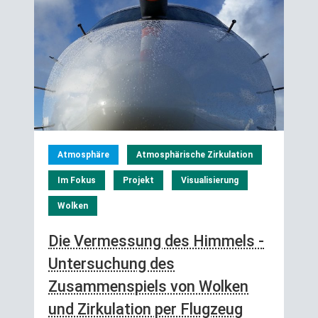
Atmosphäre
Atmosphärische Zirkulation
Im Fokus
Projekt
Visualisierung
Wolken
Die Vermessung des Himmels -
Untersuchung des
Zusammenspiels von Wolken
und Zirkulation per Flugzeug