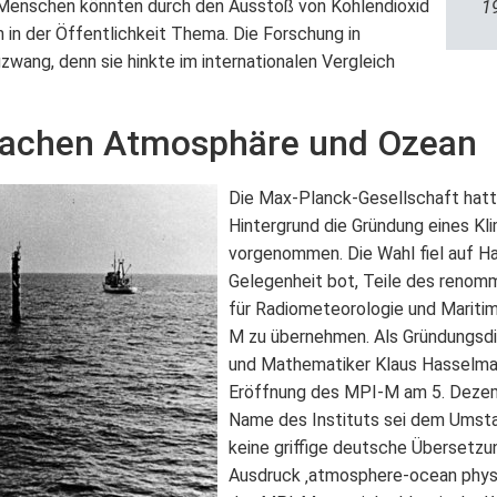
 Menschen könnten durch den Ausstoß von Kohlendioxid
1
n in der Öffentlichkeit Thema. Die Forschung in
wang, denn sie hinkte im internationalen Vergleich
achen Atmosphäre und Ozean
Die Max-Planck-Gesellschaft hatt
Hintergrund die Gründung eines Kl
vorgenommen. Die Wahl fiel auf Ha
Gelegenheit bot, Teile des renomm
für Radiometeorologie und Mariti
M zu übernehmen. Als Gründungsdi
und Mathematiker Klaus Hasselman
Eröffnung des MPI-M am 5. Dezem
Name des Instituts sei dem Umsta
keine griffige deutsche Übersetzu
Ausdruck ‚atmosphere-ocean physi