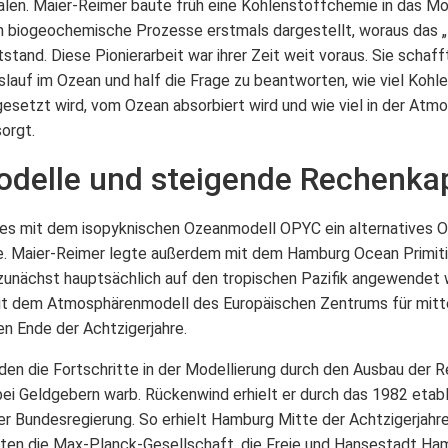
len. Maier-Reimer baute früh eine Kohlenstoffchemie in das Mode
h biogeochemische Prozesse erstmals dargestellt, woraus das
and. Diese Pionierarbeit war ihrer Zeit weit voraus. Sie schafft
lauf im Ozean und half die Frage zu beantworten, wie viel Kohle
gesetzt wird, vom Ozean absorbiert wird und wie viel in der Atmo
orgt.
delle und steigende Rechenka
 mit dem isopyknischen Ozeanmodell OPYC ein alternatives Oz
e. Maier-Reimer legte außerdem mit dem Hamburg Ocean Primit
 zunächst hauptsächlich auf den tropischen Pazifik angewendet 
 dem Atmosphärenmodell des Europäischen Zentrums für mitte
n Ende der Achtzigerjahre.
den die Fortschritte in der Modellierung durch den Ausbau der R
ei Geldgebern warb. Rückenwind erhielt er durch das 1982 etabl
 Bundesregierung. So erhielt Hamburg Mitte der Achtzigerjahre
ten die Max-Planck-Gesellschaft, die Freie und Hansestadt H