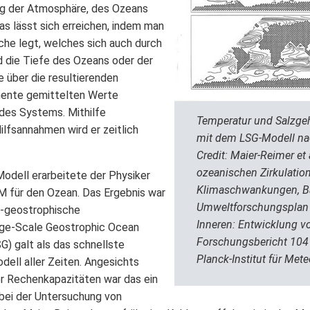
ung der Atmosphäre, des Ozeans
s lässt sich erreichen, indem man
äche legt, welches sich auch durch
 die Tiefe des Ozeans oder der
e über die resultierenden
mente gemittelten Werte
des Systems. Mithilfe
Temperatur und Salzgeh
ilfsannahmen wird er zeitlich
mit dem LSG-Modell nac
Credit: Maier-Reimer et 
ozeanischen Zirkulatio
Modell erarbeitete der Physiker
Klimaschwankungen, B
 für den Ozean. Das Ergebnis war
Umweltforschungsplan 
g-geostrophische
Inneren: Entwicklung v
rge-Scale Geostrophic Ocean
Forschungsbericht 104
G) galt als das schnellste
Planck-Institut für Mete
ell aller Zeiten. Angesichts
r Rechenkapazitäten war das ein
 bei der Untersuchung von