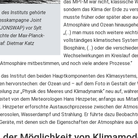
das MPI-M war nicht, klassische 
sondern das Klima der Erde zu ver
 des Instituts gehörte
musste früher oder später aber au
Messkampagne Joint
Atmosphäre und Ozean hinausgehe
(JONSWAP) vor Sylt.
„(…) man muss noch weitere wicht
ichte der Max-Planck-
vollständiges klimatisches System
af: Dietmar Katz
Biosphäre, (…) oder die verschie
Wechselwirkungen im Kreislauf de
 Atmosphäre mitbestimmen, und noch viele andere Prozesse.“
das Institut den beiden Hauptkomponenten des Klimasystems, 
n hervorstechen: der Ozean und – auf dem Foto in Gestalt der
ilung zur „Physik des Meeres und Klimadynamik“ neu auf, währen
leitet von dem Meteorologen Hans Hinzpeter, anfangs aus Mita
nd. Hinzpeter erforschte Austauschprozesse zwischen der Atmo
Aerosolen, Wasserdampf und Strahlung. Er führte dazu Beobachtu
eräte, mit denen sich die Eigenschaften der Atmosphäre aus de
 der Möglichkeit von Klimamod