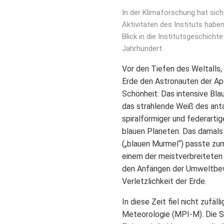
In der Klimaforschung hat sich
Aktivitäten des Instituts habe
Blick in die Institutsgeschich
Jahrhundert.
Vor den Tiefen des Weltalls,
Erde den Astronauten der Ap
Schönheit: Das intensive Bla
das strahlende Weiß des anta
spiralförmiger und federarti
blauen Planeten. Das damal
(„blauen Murmel“) passte zu
einem der meistverbreiteten 
den Anfängen der Umweltbewe
Verletzlichkeit der Erde.
In diese Zeit fiel nicht zufä
Meteorologie (MPI-M). Die So