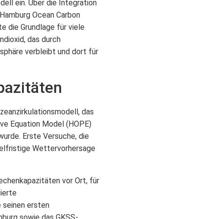
ll ein. Über die Integration
 „Hamburg Ocean Carbon
e die Grundlage für viele
ndioxid, das durch
sphäre verbleibt und dort für
pazitäten
eanzirkulationsmodell, das
ive Equation Model (HOPE)
wurde. Erste Versuche, die
lfristige Wettervorhersage
echenkapazitäten vor Ort, für
ierte
 seinen ersten
amburg sowie das GKSS-