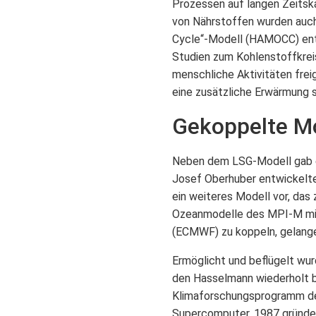
Prozessen auf langen Zeitska
von Nährstoffen wurden auc
Cycle“-Modell (HAMOCC) entst
Studien zum Kohlenstoffkreis
menschliche Aktivitäten frei
eine zusätzliche Erwärmung s
Gekoppelte Mo
Neben dem LSG-Modell gab es
Josef Oberhuber entwickelt
ein weiteres Modell vor, das
Ozeanmodelle des MPI-M mit
(ECMWF) zu koppeln, gelange
Ermöglicht und beflügelt wur
den Hasselmann wiederholt b
Klimaforschungsprogramm der
Supercomputer. 1987 gründe