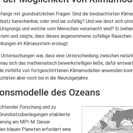
fangs mit grundsätzlichen Fragen: Sind die beobachteten Kli
dsatz berechenbar, oder sind sie zufällig? Und wie lässt sich un
 Ursprungs und welche vom Menschen verursacht sind? Er behan
ystem und zeigte, dass dieses angenommene zufällige Rauschen 
nkungen im Klimasystem erzeugt.
r Untersuchungen war, dass eine Unterscheidung zwischen natürli
genau sich das mathematisch bewerkstelligen ließe, dafür entwa
de mithilfe von fortgeschrittenen Klimamodellen anwenden konn
täten aber noch bis in die Neunzigerjahre.
tionsmodelle des Ozeans
achtender Forschung und zu
Grundsatzüberlegungen etablierte
ierung am MPI-M. Dieser
den blauen Planeten erfordert eine