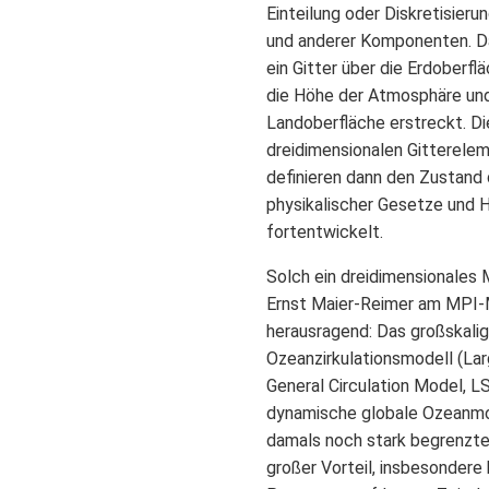
Einteilung oder Diskretisier
und anderer Komponenten. Da
ein Gitter über die Erdoberfl
die Höhe der Atmosphäre und
Landoberfläche erstreckt. Di
dreidimensionalen Gitterele
definieren dann den Zustand 
physikalischer Gesetze und H
fortentwickelt.
Solch ein dreidimensionales 
Ernst Maier-Reimer am MPI-M
herausragend: Das großskali
Ozeanzirkulationsmodell (La
General Circulation Model, LS
dynamische globale Ozeanmod
damals noch stark begrenzte
großer Vorteil, insbesondere