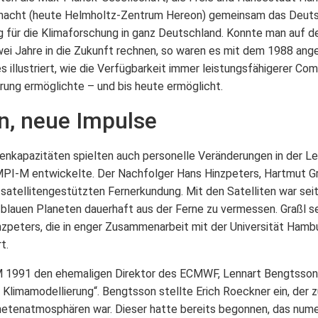
hacht (heute Helmholtz-Zentrum Hereon) gemeinsam das Deut
g für die Klimaforschung in ganz Deutschland. Konnte man auf 
ei Jahre in die Zukunft rechnen, so waren es mit dem 1988 a
 illustriert, wie die Verfügbarkeit immer leistungsfähigerer Com
rung ermöglichte – und bis heute ermöglicht.
n, neue Impulse
kapazitäten spielten auch personelle Veränderungen in der Leit
MPI-M entwickelte. Der Nachfolger Hans Hinzpeters, Hartmut Gr
atellitengestützten Fernerkundung. Mit den Satelliten war sei
blauen Planeten dauerhaft aus der Ferne zu vermessen. Graßl s
peters, die in enger Zusammenarbeit mit der Universität Hambur
t.
1991 den ehemaligen Direktor des ECMWF, Lennart Bengtsson, g
 Klimamodellierung“. Bengtsson stellte Erich Roeckner ein, der 
anetenatmosphären war. Dieser hatte bereits begonnen, das num