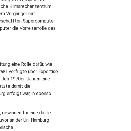
sche Klimarechenzentrum
dem Vorgänger mit
ngeschafften Supercomputer
puter die Vorreiterrolle des
ung eine Rolle dafür, wie
aßl, verfügte über Expertise
t den 1970er-Jahren eine
etzte damit die
g erfolgt war, in ebenso
ewinnen für eine dritte
zuvor an der Uni Hamburg
erische