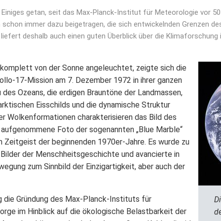
 Einiges getan, seit das Max-Planck-Institut für Meteorologie vor 5
n schon immer dazu beigetragen, die sich entwickelnden Grenzen des
te liefert deshalb auch einen guten Überblick über die Klimaforschun
 komplett von der Sonne angeleuchtet, zeigte sich die
ollo-17-Mission am 7. Dezember 1972 in ihrer ganzen
u des Ozeans, die erdigen Brauntöne der Landmassen,
rktischen Eisschilds und die dynamische Struktur
ger Wolkenformationen charakterisieren das Bild des
s aufgenommene Foto der sogenannten „Blue Marble“
m Zeitgeist der beginnenden 1970er-Jahre. Es wurde zu
Bilder der Menschheitsgeschichte und avancierte in
gung zum Sinnbild der Einzigartigkeit, aber auch der
llig die Gründung des Max-Planck-Instituts für
D
rge im Hinblick auf die ökologische Belastbarkeit der
d