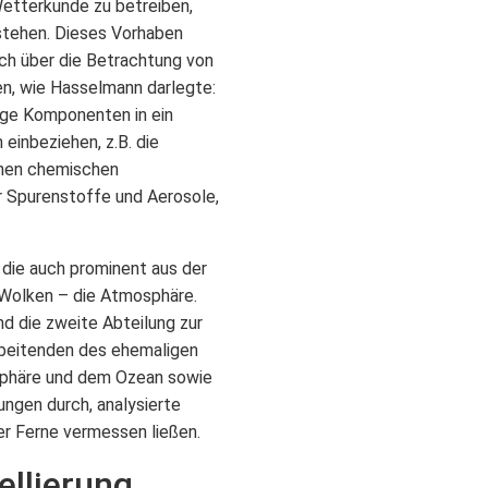
Wetterkunde zu betreiben,
stehen. Dieses Vorhaben
ch über die Betrachtung von
n, wie Hasselmann darlegte:
ige Komponenten in ein
 einbeziehen, z.B. die
denen chemischen
r Spurenstoffe und Aerosole,
die auch prominent aus der
 Wolken – die Atmosphäre.
d die zweite Abteilung zur
rbeitenden des ehemaligen
sphäre und dem Ozean sowie
ngen durch, analysierte
r Ferne vermessen ließen.
ellierung