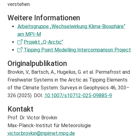
verstehen.
Weitere Informationen
Arbeitsgruppe „Wechselwirkung Klima-Biosphäre“
am MPI-M
Projekt „Q-Arctic“
Tipping Point Modelling Intercomparison Project
Originalpublikation
Brovkin, V., Bartsch, A., Hugelius, G. et al. Permafrost and
Freshwater Systems in the Arctic as Tipping Elements
of the Climate System. Surveys in Geophysics 46, 303–
326 (2025). DOI:
10.1007/s10712-025-09885-9
Kontakt
Prof. Dr. Victor Brovkin
Max-Planck-Institut für Meteorologie
victor.brovkin@
mpimet.mpg.de