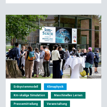
Erdsystemmodell
Klimaphysik
Km-skalige Simulation
Maschinelles Lernen
Pressemitteilung
Veranstaltung