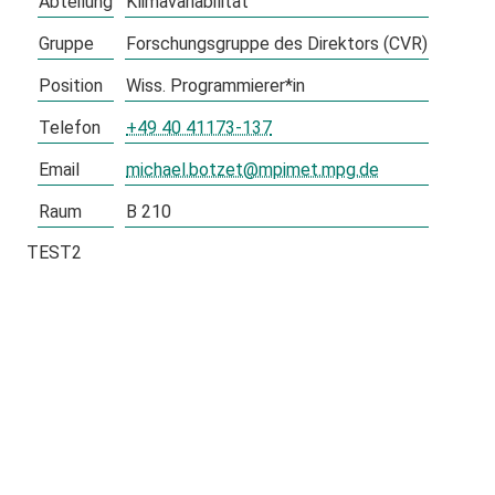
Abteilung
Klimavariabilität
Gruppe
Forschungsgruppe des Direktors (CVR)
Position
Wiss. Programmierer*in
Telefon
+49 40 41173-137
Email
michael.botzet@mpimet.mpg.de
Raum
B 210
TEST2