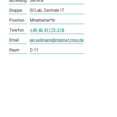
Abteilung
Service
Gruppe
SCLab
Zentrale IT
Position
Mitarbeiter*in
Telefon
+49 40 41173-318
Email
jan.sellmann@mpimet.mpg.de
Raum
D 11