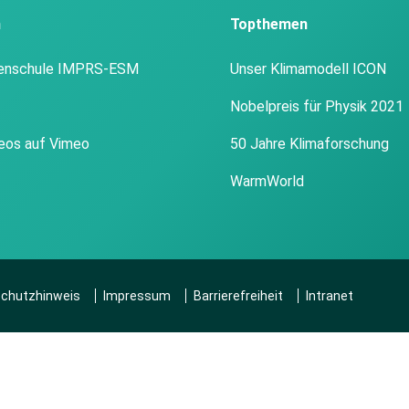
n
Topthemen
enschule IMPRS-ESM
Unser Klimamodell ICON
Nobelpreis für Physik 2021
eos auf Vimeo
50 Jahre Klimaforschung
WarmWorld
chutzhinweis
Impressum
Barrierefreiheit
Intranet