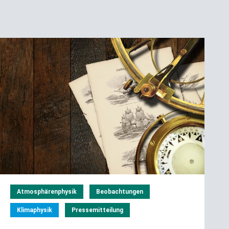
Atmosphärenphysik
Beobachtungen
Klimaphysik
Pressemitteilung