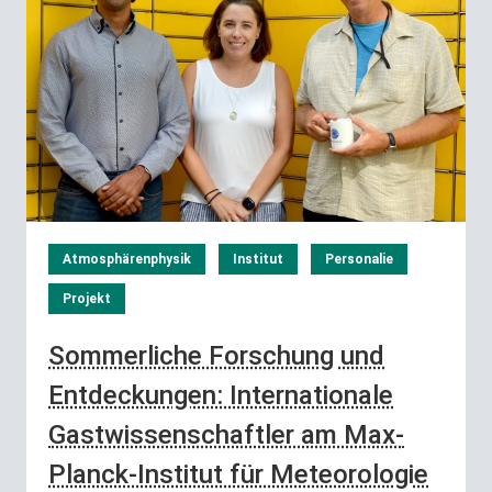
Atmosphärenphysik
Institut
Personalie
Projekt
Sommerliche Forschung und
Entdeckungen: Internationale
Gastwissenschaftler am Max-
Planck-Institut für Meteorologie