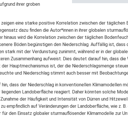
ufgrund ihrer groben
 zeigen eine starke positive Korrelation zwischen der tägliche
egensatz dazu finden die Autor*innen in ihrer globalen sturmaufl
er hinaus wird die Korrelation zwischen der täglichen Bodenfeu
kenere Böden begünstigen den Niederschlag. Auffällig ist, dass 
en stark mit der Verdunstung zunimmt, während er in der global
exeren Zusammenhang aufweist. Dies deutet darauf hin, dass di
t der Hauptmechanismus ist, der die Niederschlagsmenge steue
euchte und Niederschlag stimmt auch besser mit Beobachtunge
 hin, dass der Niederschlag in konventionellen Klimamodellen m
 liegenden Landoberfläche reagiert. Daher könnten solche Mode
Zunahme der Häufigkeit und Intensität von Dürren und Hitzewe
 zu empfindlich auf Veränderungen der Landoberfläche, wie z. B.
 für den Einsatz globaler sturmauflösender Klimamodelle zur U