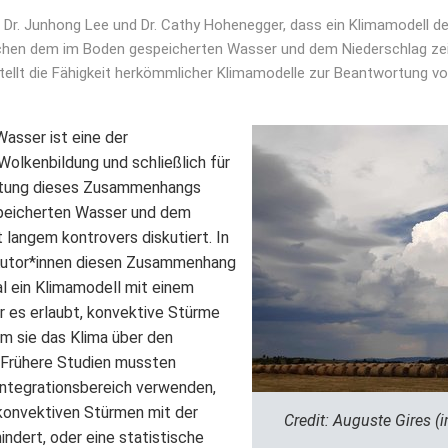
en Dr. Junhong Lee und Dr. Cathy Hohenegger, dass ein Klimamodell d
en dem im Boden gespeicherten Wasser und dem Niederschlag zei
stellt die Fähigkeit herkömmlicher Klimamodelle zur Beantwortung v
asser ist eine der
Wolkenbildung und schließlich für
utung dieses Zusammenhangs
peicherten Wasser und dem
 langem kontrovers diskutiert. In
 Autor*innen diesen Zusammenhang
l ein Klimamodell mit einem
r es erlaubt, konvektive Stürme
em sie das Klima über den
 Frühere Studien mussten
ntegrationsbereich verwenden,
konvektiven Stürmen mit der
Credit: Auguste Gires 
indert, oder eine statistische