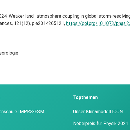
2024. Weaker land–atmosphere coupling in global storm-resolvin
iences, 121(12), p.e2314265121,
https://doi.org/10.1073/pnas
eorologie
n
Topthemen
enschule IMPRS-ESM
Unser Klimamodell ICON
Nobelpreis für Physik 2021