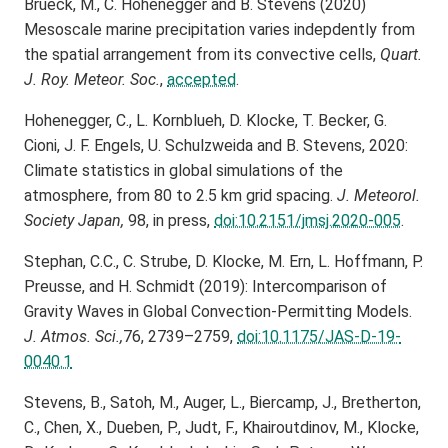
Brueck, M., C. Hohenegger and B. Stevens (2020)
Mesoscale marine precipitation varies indepdently from
the spatial arrangement from its convective cells,
Quart.
J. Roy. Meteor. Soc.
,
accepted
.
Hohenegger, C., L. Kornblueh, D. Klocke, T. Becker, G.
Cioni, J. F. Engels, U. Schulzweida and B. Stevens, 2020:
Climate statistics in global simulations of the
atmosphere, from 80 to 2.5 km grid spacing.
J. Meteorol.
Society Japan,
98, in press,
doi:10.2151/jmsj.2020-005
.
Stephan, C.C., C. Strube, D. Klocke, M. Ern, L. Hoffmann, P.
Preusse, and H. Schmidt (2019): Intercomparison of
Gravity Waves in Global Convection-Permitting Models.
J. Atmos. Sci.,
76, 2739–2759,
doi:10.1175/JAS-D-19-
0040.1
Stevens, B., Satoh, M., Auger, L., Biercamp, J., Bretherton,
C., Chen, X., Dueben, P., Judt, F., Khairoutdinov, M., Klocke,