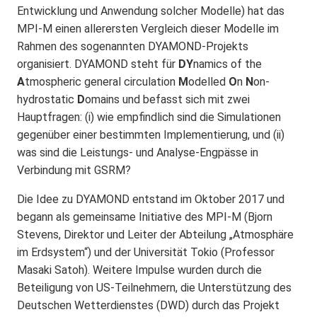
Entwicklung und Anwendung solcher Modelle) hat das
MPI-M einen allerersten Vergleich dieser Modelle im
Rahmen des sogenannten DYAMOND-Projekts
organisiert. DYAMOND steht für
DY
namics of the
A
tmospheric general circulation
M
odelled
O
n
N
on-
hydrostatic
D
omains und befasst sich mit zwei
Hauptfragen: (i) wie empfindlich sind die Simulationen
gegenüber einer bestimmten Implementierung, und (ii)
was sind die Leistungs- und Analyse-Engpässe in
Verbindung mit GSRM?
Die Idee zu DYAMOND entstand im Oktober 2017 und
begann als gemeinsame Initiative des MPI-M (Bjorn
Stevens, Direktor und Leiter der Abteilung „Atmosphäre
im Erdsystem“) und der Universität Tokio (Professor
Masaki Satoh). Weitere Impulse wurden durch die
Beteiligung von US-Teilnehmern, die Unterstützung des
Deutschen Wetterdienstes (DWD) durch das Projekt