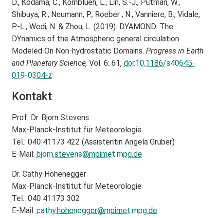
D., Kodama, C., Kornblueh, L., Lin, S.-J., Putman, W.,
Shibuya, R., Neumann, P., Roeber , N., Vanniere, B., Vidale,
P.-L., Wedi, N. & Zhou, L. (2019). DYAMOND: The
DYnamics of the Atmospheric general circulation
Modeled On Non-hydrostatic Domains.
Progress in Earth
and Planetary Science,
Vol. 6: 61,
doi:10.1186/s40645-
019-0304-z
Kontakt
Prof. Dr. Bjorn Stevens
Max-Planck-Institut für Meteorologie
Tel.: 040 41173 422 (Assistentin Angela Gruber)
E-Mail:
bjorn.stevens@
mpimet.mpg.de
Dr. Cathy Hohenegger
Max-Planck-Institut für Meteorologie
Tel.: 040 41173 302
E-Mail:
cathy.hohenegger@
mpimet.mpg.de