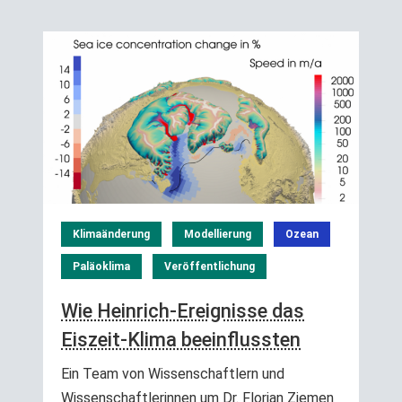
Klimaänderung
Modellierung
Ozean
Paläoklima
Veröffentlichung
Wie Heinrich-Ereignisse das
Eiszeit-Klima beeinflussten
Ein Team von Wissenschaftlern und
Wissenschaftlerinnen um Dr. Florian Ziemen