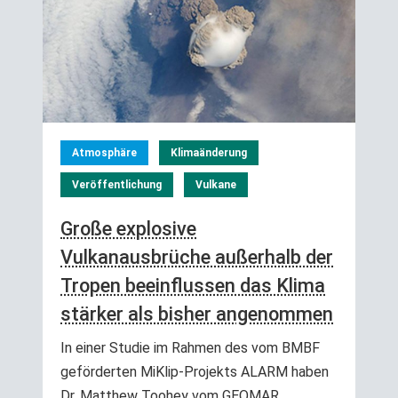
Atmosphäre
Klimaänderung
Veröffentlichung
Vulkane
Große explosive
Vulkanausbrüche außerhalb der
Tropen beeinflussen das Klima
stärker als bisher angenommen
In einer Studie im Rahmen des vom BMBF
geförderten MiKlip-Projekts ALARM haben
Dr. Matthew Toohey vom GEOMAR