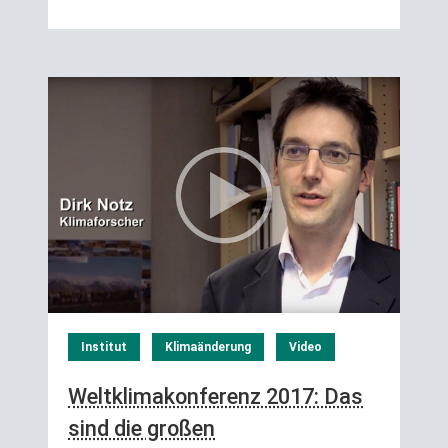
Institut
Klimaänderung
Video
Weltklimakonferenz 2017: Das
sind die großen