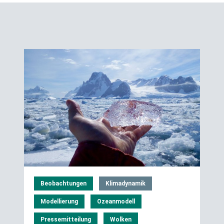
Beobachtungen
Klimadynamik
Modellierung
Ozeanmodell
Pressemitteilung
Wolken