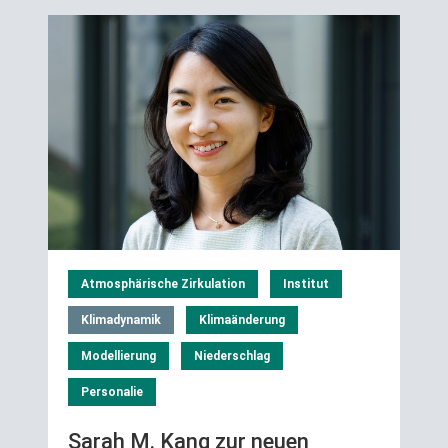
Atmosphärische Zirkulation
Institut
Klimadynamik
Klimaänderung
Modellierung
Niederschlag
Personalie
Sarah M. Kang zur neuen