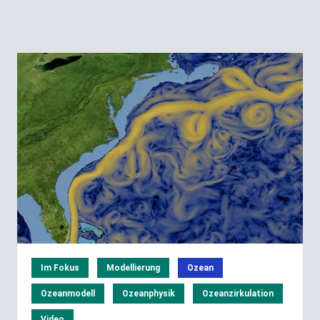
Im Fokus
Modellierung
Ozean
Ozeanmodell
Ozeanphysik
Ozeanzirkulation
Video