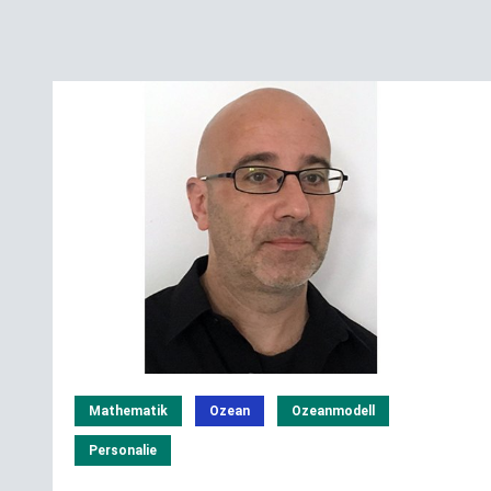
Mathematik
Ozean
Ozeanmodell
Personalie