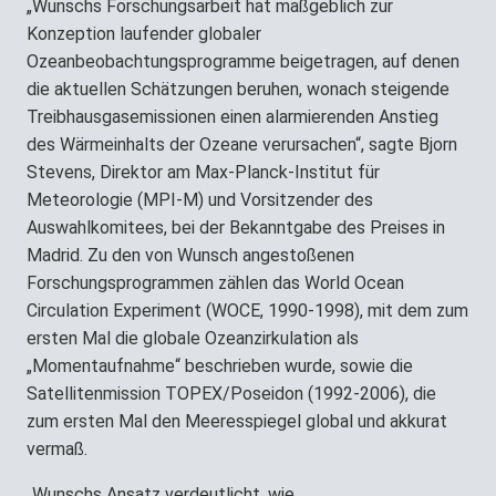
„Wunschs Forschungsarbeit hat maßgeblich zur
Konzeption laufender globaler
Ozeanbeobachtungsprogramme beigetragen, auf denen
die aktuellen Schätzungen beruhen, wonach steigende
Treibhausgasemissionen einen alarmierenden Anstieg
des Wärmeinhalts der Ozeane verursachen“, sagte Bjorn
Stevens, Direktor am Max-Planck-Institut für
Meteorologie (MPI-M) und Vorsitzender des
Auswahlkomitees, bei der Bekanntgabe des Preises in
Madrid. Zu den von Wunsch angestoßenen
Forschungsprogrammen zählen das World Ocean
Circulation Experiment (WOCE, 1990-1998), mit dem zum
ersten Mal die globale Ozeanzirkulation als
„Momentaufnahme“ beschrieben wurde, sowie die
Satellitenmission TOPEX/Poseidon (1992-2006), die
zum ersten Mal den Meeresspiegel global und akkurat
vermaß.
„Wunschs Ansatz verdeutlicht, wie