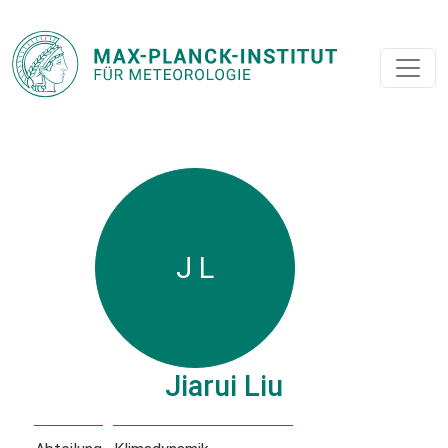
J L
Jiarui Liu