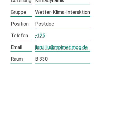
Abteilung
Klimadynamik
Gruppe
Wetter-Klima-Interaktion
Position
Postdoc
Telefon
-125
Email
jiarui.liu@mpimet.mpg.de
Raum
B 330