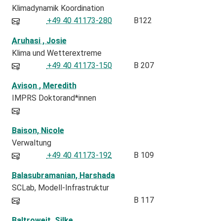
Klimadynamik Koordination
+49 40 41173-280
B122
Aruhasi , Josie
Klima und Wetterextreme
+49 40 41173-150
B 207
Avison , Meredith
IMPRS Doktorand*innen
Baison, Nicole
Verwaltung
+49 40 41173-192
B 109
Balasubramanian, Harshada
SCLab
Modell-Infrastruktur
B 117
Baltroweit, Silke