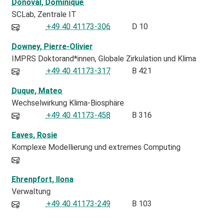
Donoval, Dominique
SCLab
Zentrale IT
+49 40 41173-306
D 10
Downey, Pierre-Olivier
IMPRS Doktorand*innen
Globale Zirkulation und Klima
+49 40 41173-317
B 421
Duque, Mateo
Wechselwirkung Klima-Biosphäre
+49 40 41173-458
B 316
Eaves, Rosie
Komplexe Modellierung und extremes Computing
Ehrenpfort, Ilona
Verwaltung
+49 40 41173-249
B 103