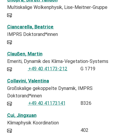
Multiskalige Wolkenphysik, Lise-Meitner-Gruppe
Ciancarella, Beatrice
IMPRS Doktorand*innen
Claußen, Martin
Emeriti
Dynamik des Klima-Vegetation-Systems
+49 40 41173-212
G 1719
Collavini, Valentina
Großskalige gekoppelte Dynamik
IMPRS
Doktorand*innen
+49 40 41173141
B326
Cui, Jingxuan
Klimaphysik Koordination
402