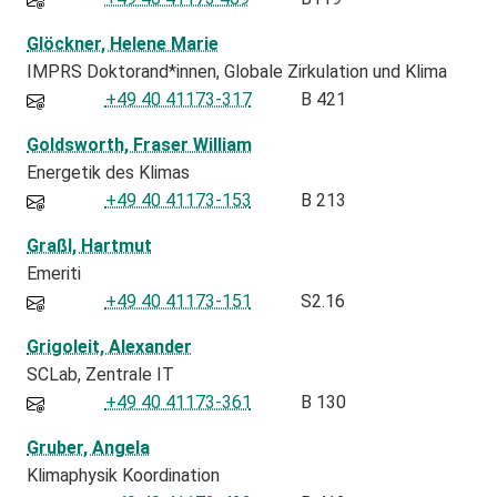
Glöckner, Helene Marie
IMPRS Doktorand*innen
Globale Zirkulation und Klima
+49 40 41173-317
B 421
Goldsworth, Fraser William
Energetik des Klimas
+49 40 41173-153
B 213
Graßl, Hartmut
Emeriti
+49 40 41173-151
S2.16
Grigoleit, Alexander
SCLab
Zentrale IT
+49 40 41173-361
B 130
Gruber, Angela
Klimaphysik Koordination