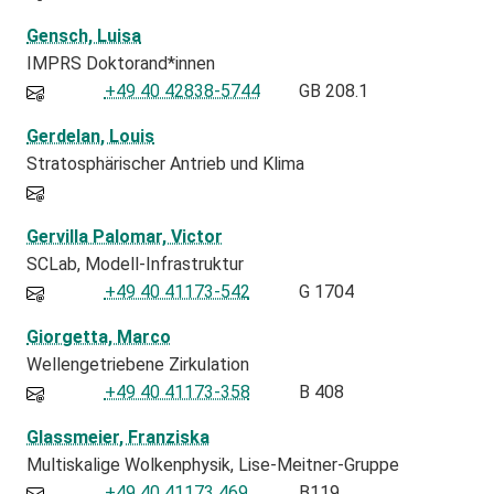
Gensch, Luisa
IMPRS Doktorand*innen
+49 40 42838-5744
GB 208.1
Gerdelan, Louis
Stratosphärischer Antrieb und Klima
Gervilla Palomar, Victor
SCLab
Modell-Infrastruktur
+49 40 41173-542
G 1704
Giorgetta, Marco
Wellengetriebene Zirkulation
+49 40 41173-358
B 408
Glassmeier, Franziska
Multiskalige Wolkenphysik, Lise-Meitner-Gruppe
+49 40 41173 469
B119