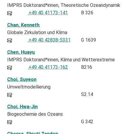
IMPRS Doktorand*innen
Theoretische Ozeandynamik
+49 40 41173-141
B 326
Chan, Kenneth
Globale Zirkulation und Klima
+49 40 42838-5331
G 1639
Chen, Huayu
IMPRS Doktorand*innen
Klima und Wetterextreme
+49 40 41173-162
B216
Choi, Suyeon
Umweltmodellierung
S2.14
Choi, Hwa-Jin
Biogeochemie des Ozeans
G 342
Chopra, Shruti Tandon