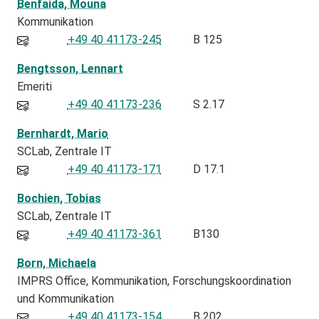
Benfaida, Mouna
Kommunikation
+49 40 41173-245
B 125
Bengtsson, Lennart
Emeriti
+49 40 41173-236
S 2.17
Bernhardt, Mario
SCLab
Zentrale IT
+49 40 41173-171
D 17.1
Bochien, Tobias
SCLab
Zentrale IT
+49 40 41173-361
B130
Born, Michaela
IMPRS Office
Kommunikation
Forschungskoordination
und Kommunikation
+49 40 41173-154
B 202