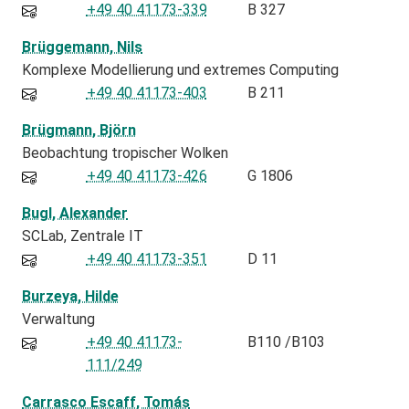
+49 40 41173-339
B 327
Brüggemann, Nils
Komplexe Modellierung und extremes Computing
+49 40 41173-403
B 211
Brügmann, Björn
Beobachtung tropischer Wolken
+49 40 41173-426
G 1806
Bugl, Alexander
SCLab
Zentrale IT
+49 40 41173-351
D 11
Burzeya, Hilde
Verwaltung
+49 40 41173-
B110 /B103
111/249
Carrasco Escaff, Tomás