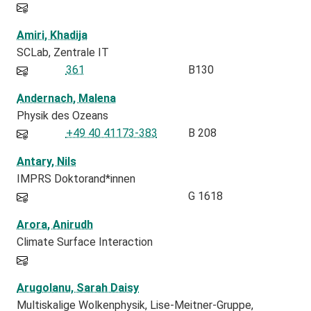
Amiri, Khadija
SCLab
Zentrale IT
361
B130
Andernach, Malena
Physik des Ozeans
+49 40 41173-383
B 208
Antary, Nils
IMPRS Doktorand*innen
G 1618
Arora, Anirudh
Climate Surface Interaction
Arugolanu, Sarah Daisy
Multiskalige Wolkenphysik, Lise-Meitner-Gruppe