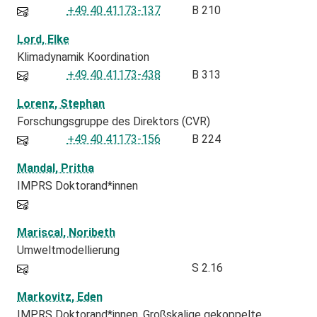
+49 40 41173-137
B 210
Lord, Elke
Klimadynamik Koordination
+49 40 41173-438
B 313
Lorenz, Stephan
Forschungsgruppe des Direktors (CVR)
+49 40 41173-156
B 224
Mandal, Pritha
IMPRS Doktorand*innen
Mariscal, Noribeth
Umweltmodellierung
S 2.16
Markovitz, Eden
IMPRS Doktorand*innen
Großskalige gekoppelte