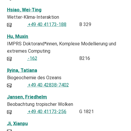
Hsiao, Wei-Ting
Wetter-Klima-Interaktion
+49 40 41173-188
B 329
Hu, Muxin
IMPRS Doktorand*innen
Komplexe Modellierung und
extremes Computing
-162
B216
Ilyina, Tatiana
Biogeochemie des Ozeans
+49 40 42838-7402
Jansen, Friedhelm
Beobachtung tropischer Wolken
+49 40 41173-256
G 1821
Ji, Xianpu