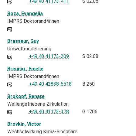
+49 40 41173-411
S 02.06
Boza, Evangelia
IMPRS Doktorand*innen
Brasseur, Guy
Umweltmodellierung
+49 40 41173-209
S 02.08
Breunig , Emelie
IMPRS Doktorand*innen
+49 40 42838-6518
B 250
Brokopf, Renate
Wellengetriebene Zirkulation
+49 40 41173-378
G 1706
Brovkin, Victor
Wechselwirkung Klima-Biosphäre