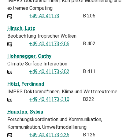
IMPRS Doktorand*innen
Komplexe Modellierung und
extremes Computing
+49 40 41173
B 206
Hirsch, Lutz
Beobachtung tropischer Wolken
+49 40 41173-206
B 402
Hohenegger, Cathy
Climate Surface Interaction
+49 40 41173-302
B 411
Hölzl, Ferdinand
IMPRS Doktorand*innen
Klima und Wetterextreme
+49 40 41173-310
B222
Houston, Sylvia
Forschungskoordination und Kommunikation
Kommunikation
Umweltmodellierung
+49 40 41173-226
B 126