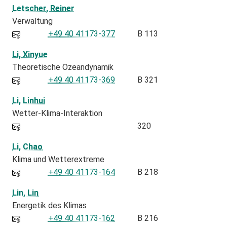
Letscher, Reiner
Verwaltung
+49 40 41173-377
B 113
Li, Xinyue
Theoretische Ozeandynamik
+49 40 41173-369
B 321
Li, Linhui
Wetter-Klima-Interaktion
320
Li, Chao
Klima und Wetterextreme
+49 40 41173-164
B 218
Lin, Lin
Energetik des Klimas
+49 40 41173-162
B 216