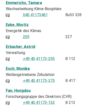
Emmerichs, Tamara
Wechselwirkung Klima-Biosphäre
040 41173461
Bu53 328
Epke, Moritz
Energetik des Klimas
205
227
Erbacher, Astrid
Verwaltung
+49 40 41173-295
B 112
Esch, Monika
Wellengetriebene Zirkulation
+49 40 41173-375
B 417
Fan, Hongdou
Forschungsgruppe des Direktors (CVR)
+49 40 41173-153
B 213