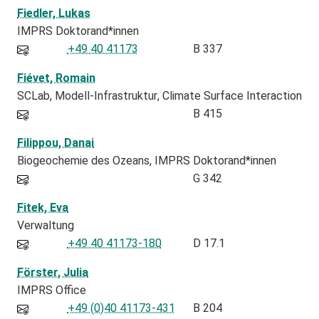
Fiedler, Lukas
IMPRS Doktorand*innen
+49 40 41173
B 337
Fiévet, Romain
SCLab
Modell-Infrastruktur
Climate Surface Interaction
B 415
Filippou, Danai
Biogeochemie des Ozeans
IMPRS Doktorand*innen
G 342
Fitek, Eva
Verwaltung
+49 40 41173-180
D 17.1
Förster, Julia
IMPRS Office
+49 (0)40 41173-431
B 204