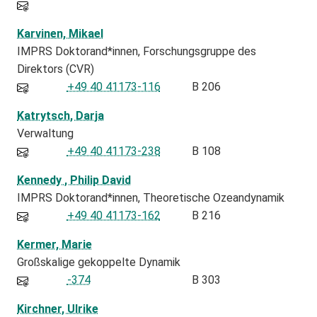
Karvinen, Mikael
IMPRS Doktorand*innen
Forschungsgruppe des
Direktors (CVR)
+49 40 41173-116
B 206
Katrytsch, Darja
Verwaltung
+49 40 41173-238
B 108
Kennedy , Philip David
IMPRS Doktorand*innen
Theoretische Ozeandynamik
+49 40 41173-162
B 216
Kermer, Marie
Großskalige gekoppelte Dynamik
-374
B 303
Kirchner, Ulrike