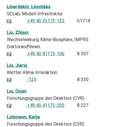
Linardakis, Leonidas
SCLab
Modell-Infrastruktur
+49 40 41173-125
G1714
Liu, Zhijun
Wechselwirkung Klima-Biosphäre
IMPRS
Doktorand*innen
+49 40 41173-106
B 307
Liu, Jiarui
Wetter-Klima-Interaktion
-125
B 330
Liu, Quan
Forschungsgruppe des Direktors (CVR)
+49 40 41173-205
B 227
Lohmann, Katja
Forschungsgruppe des Direktors (CVR)