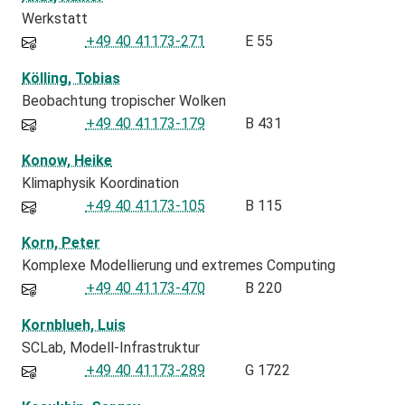
Werkstatt
+49 40 41173-271
E 55
Kölling, Tobias
Beobachtung tropischer Wolken
+49 40 41173-179
B 431
Konow, Heike
Klimaphysik Koordination
+49 40 41173-105
B 115
Korn, Peter
Komplexe Modellierung und extremes Computing
+49 40 41173-470
B 220
Kornblueh, Luis
SCLab
Modell-Infrastruktur
+49 40 41173-289
G 1722