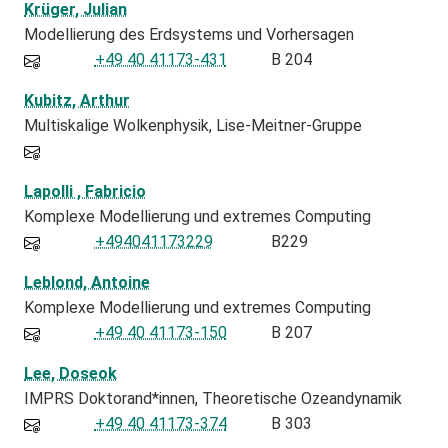
Krüger, Julian
Modellierung des Erdsystems und Vorhersagen
+49 40 41173-431
B 204
Kubitz, Arthur
Multiskalige Wolkenphysik, Lise-Meitner-Gruppe
Lapolli , Fabricio
Komplexe Modellierung und extremes Computing
+494041173229
B229
Leblond, Antoine
Komplexe Modellierung und extremes Computing
+49 40 41173-150
B 207
Lee, Doseok
IMPRS Doktorand*innen
Theoretische Ozeandynamik
+49 40 41173-374
B 303