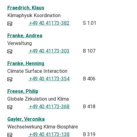
Fraedrich, Klaus
Klimaphysik Koordination
+49 40 41173-382
S 1.01
Franke, Andrea
Verwaltung
+49 40 41173-303
B 107
Franke, Henning
Climate Surface Interaction
+49 40 41173-354
B 406
Freese, Philip
Globale Zirkulation und Klima
+49 40 41173-368
B 418
Gayler, Veronika
Wechselwirkung Klima-Biosphäre
+49 40 41173-138
B 319