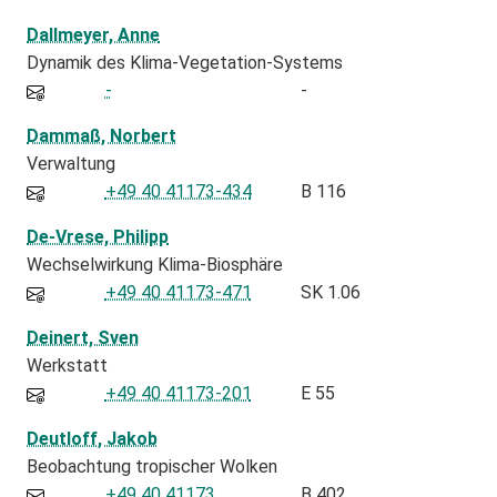
Dallmeyer, Anne
Dynamik des Klima-Vegetation-Systems
-
-
Dammaß, Norbert
Verwaltung
+49 40 41173-434
B 116
De-Vrese, Philipp
Wechselwirkung Klima-Biosphäre
+49 40 41173-471
SK 1.06
Deinert, Sven
Werkstatt
+49 40 41173-201
E 55
Deutloff, Jakob
Beobachtung tropischer Wolken
+49 40 41173
B 402