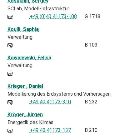
Kosukhin, Sergey
SCLab
Modell-Infrastruktur
+49 (0)40 41173-108
G 1718
Koulli, Saphia
Verwaltung
B 103
Kowalewski, Felisa
Verwaltung
Krieger , Daniel
Modellierung des Erdsystems und Vorhersagen
+49 40 41173-310
B 232
Kröger, Jürgen
Energetik des Klimas
+49 40 41173-137
B 210