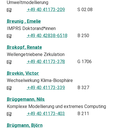
Umweltmodellierung
+49 40 41173-209
S 02.08
Breunig , Emelie
IMPRS Doktorand*innen
+49 40 42838-6518
B 250
Brokopf, Renate
Wellengetriebene Zirkulation
+49 40 41173-378
G 1706
Brovkin, Victor
Wechselwirkung Klima-Biosphäre
+49 40 41173-339
B 327
Brüggemann, Nils
Komplexe Modellierung und extremes Computing
+49 40 41173-403
B 211
Brügmann, Björn