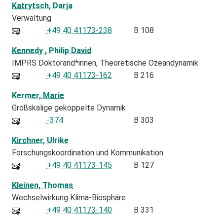
Katrytsch, Darja
Verwaltung
+49 40 41173-238
B 108
Kennedy , Philip David
IMPRS Doktorand*innen
Theoretische Ozeandynamik
+49 40 41173-162
B 216
Kermer, Marie
Großskalige gekoppelte Dynamik
-374
B 303
Kirchner, Ulrike
Forschungskoordination und Kommunikation
+49 40 41173-145
B 127
Kleinen, Thomas
Wechselwirkung Klima-Biosphäre
+49 40 41173-140
B 331