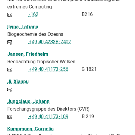
extremes Computing
-162
B216
Ilyina, Tatiana
Biogeochemie des Ozeans
+49 40 42838-7402
Jansen, Friedhelm
Beobachtung tropischer Wolken
+49 40 41173-256
G 1821
Ji, Xianpu
Jungclaus, Johann
Forschungsgruppe des Direktors (CVR)
+49 40 41173-109
B 219
Kampmann, Cornelia