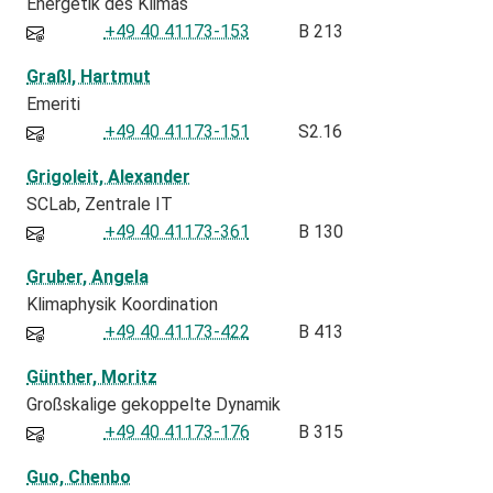
Energetik des Klimas
+49 40 41173-153
B 213
Graßl, Hartmut
Emeriti
+49 40 41173-151
S2.16
Grigoleit, Alexander
SCLab
Zentrale IT
+49 40 41173-361
B 130
Gruber, Angela
Klimaphysik Koordination
+49 40 41173-422
B 413
Günther, Moritz
Großskalige gekoppelte Dynamik
+49 40 41173-176
B 315
Guo, Chenbo