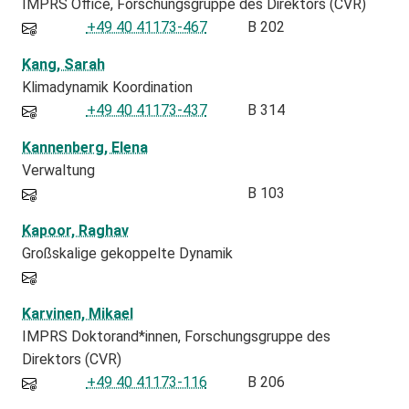
IMPRS Office
Forschungsgruppe des Direktors (CVR)
+49 40 41173-467
B 202
Kang, Sarah
Klimadynamik Koordination
+49 40 41173-437
B 314
Kannenberg, Elena
Verwaltung
B 103
Kapoor, Raghav
Großskalige gekoppelte Dynamik
Karvinen, Mikael
IMPRS Doktorand*innen
Forschungsgruppe des
Direktors (CVR)
+49 40 41173-116
B 206