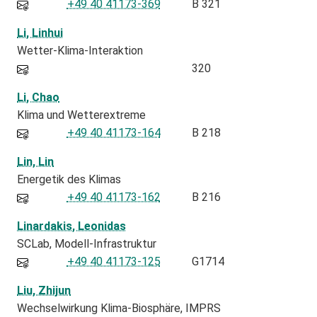
+49 40 41173-369
B 321
Li, Linhui
Wetter-Klima-Interaktion
320
Li, Chao
Klima und Wetterextreme
+49 40 41173-164
B 218
Lin, Lin
Energetik des Klimas
+49 40 41173-162
B 216
Linardakis, Leonidas
SCLab
Modell-Infrastruktur
+49 40 41173-125
G1714
Liu, Zhijun
Wechselwirkung Klima-Biosphäre
IMPRS