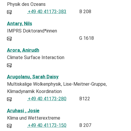
Physik des Ozeans
+49 40 41173-383
B 208
Antary, Nils
IMPRS Doktorand*innen
G 1618
Arora, Anirudh
Climate Surface Interaction
Arugolanu, Sarah Daisy
Multiskalige Wolkenphysik, Lise-Meitner-Gruppe
Klimadynamik Koordination
+49 40 41173-280
B122
Aruhasi , Josie
Klima und Wetterextreme
+49 40 41173-150
B 207