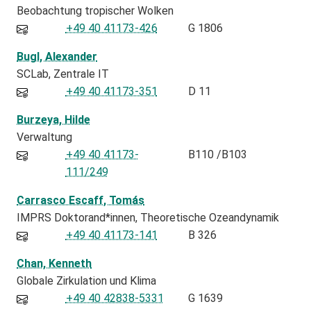
Beobachtung tropischer Wolken
+49 40 41173-426
G 1806
Bugl, Alexander
SCLab
Zentrale IT
+49 40 41173-351
D 11
Burzeya, Hilde
Verwaltung
+49 40 41173-
B110 /B103
111/249
Carrasco Escaff, Tomás
IMPRS Doktorand*innen
Theoretische Ozeandynamik
+49 40 41173-141
B 326
Chan, Kenneth
Globale Zirkulation und Klima
+49 40 42838-5331
G 1639