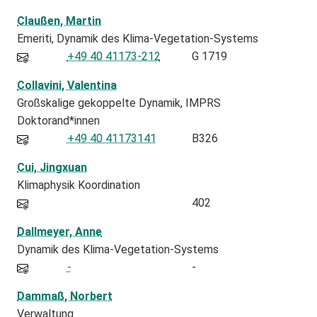
Claußen, Martin
Emeriti
Dynamik des Klima-Vegetation-Systems
+49 40 41173-212
G 1719
Collavini, Valentina
Großskalige gekoppelte Dynamik
IMPRS
Doktorand*innen
+49 40 41173141
B326
Cui, Jingxuan
Klimaphysik Koordination
402
Dallmeyer, Anne
Dynamik des Klima-Vegetation-Systems
-
-
Dammaß, Norbert
Verwaltung