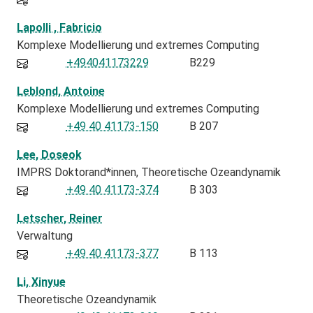
Lapolli , Fabricio
Komplexe Modellierung und extremes Computing
+494041173229
B229
Leblond, Antoine
Komplexe Modellierung und extremes Computing
+49 40 41173-150
B 207
Lee, Doseok
IMPRS Doktorand*innen
Theoretische Ozeandynamik
+49 40 41173-374
B 303
Letscher, Reiner
Verwaltung
+49 40 41173-377
B 113
Li, Xinyue
Theoretische Ozeandynamik