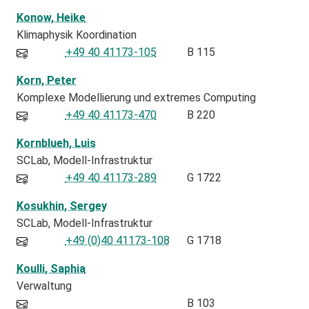
Konow, Heike
Klimaphysik Koordination
+49 40 41173-105
B 115
Korn, Peter
Komplexe Modellierung und extremes Computing
+49 40 41173-470
B 220
Kornblueh, Luis
SCLab
Modell-Infrastruktur
+49 40 41173-289
G 1722
Kosukhin, Sergey
SCLab
Modell-Infrastruktur
+49 (0)40 41173-108
G 1718
Koulli, Saphia
Verwaltung
B 103