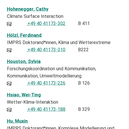
Hohenegger, Cathy
Climate Surface Interaction
+49 40 41173-302
B 411
Hölzl, Ferdinand
IMPRS Doktorand*innen
Klima und Wetterextreme
+49 40 41173-310
B222
Houston, Sylvia
Forschungskoordination und Kommunikation
Kommunikation
Umweltmodellierung
+49 40 41173-226
B 126
Hsiao, Wei-Ting
Wetter-Klima-Interaktion
+49 40 41173-188
B 329
Hu, Muxin
IMPRS Doktorand*innen
Komplexe Modellierung und