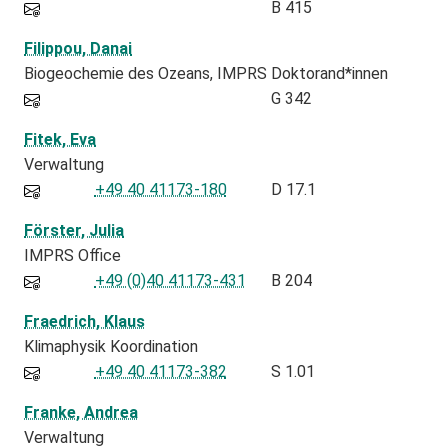
B 415
Filippou, Danai
Biogeochemie des Ozeans
IMPRS Doktorand*innen
G 342
Fitek, Eva
Verwaltung
+49 40 41173-180
D 17.1
Förster, Julia
IMPRS Office
+49 (0)40 41173-431
B 204
Fraedrich, Klaus
Klimaphysik Koordination
+49 40 41173-382
S 1.01
Franke, Andrea
Verwaltung