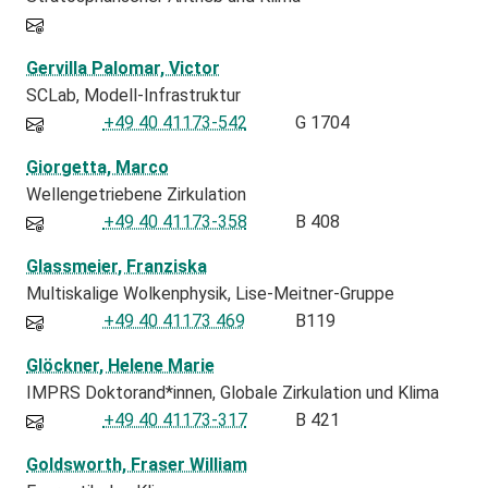
Gervilla Palomar, Victor
SCLab
Modell-Infrastruktur
+49 40 41173-542
G 1704
Giorgetta, Marco
Wellengetriebene Zirkulation
+49 40 41173-358
B 408
Glassmeier, Franziska
Multiskalige Wolkenphysik, Lise-Meitner-Gruppe
+49 40 41173 469
B119
Glöckner, Helene Marie
IMPRS Doktorand*innen
Globale Zirkulation und Klima
+49 40 41173-317
B 421
Goldsworth, Fraser William