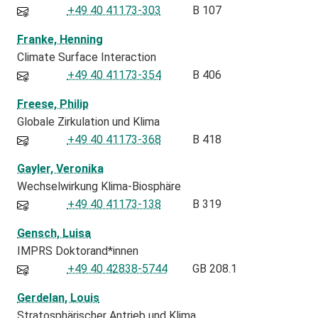
+49 40 41173-303
B 107
Franke, Henning
Climate Surface Interaction
+49 40 41173-354
B 406
Freese, Philip
Globale Zirkulation und Klima
+49 40 41173-368
B 418
Gayler, Veronika
Wechselwirkung Klima-Biosphäre
+49 40 41173-138
B 319
Gensch, Luisa
IMPRS Doktorand*innen
+49 40 42838-5744
GB 208.1
Gerdelan, Louis
Stratosphärischer Antrieb und Klima