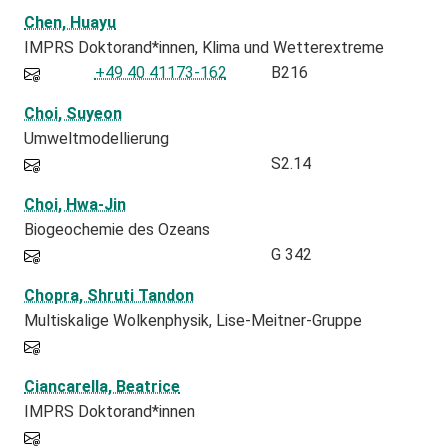
Chen, Huayu
IMPRS Doktorand*innen
Klima und Wetterextreme
+49 40 41173-162
B216
Choi, Suyeon
Umweltmodellierung
S2.14
Choi, Hwa-Jin
Biogeochemie des Ozeans
G 342
Chopra, Shruti Tandon
Multiskalige Wolkenphysik, Lise-Meitner-Gruppe
Ciancarella, Beatrice
IMPRS Doktorand*innen