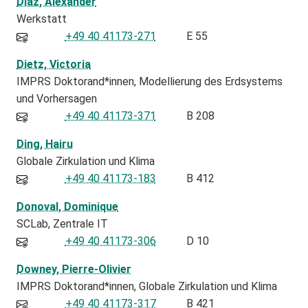
Diaz, Alexander
Werkstatt
+49 40 41173-271
E 55
Dietz, Victoria
IMPRS Doktorand*innen
Modellierung des Erdsystems
und Vorhersagen
+49 40 41173-371
B 208
Ding, Hairu
Globale Zirkulation und Klima
+49 40 41173-183
B 412
Donoval, Dominique
SCLab
Zentrale IT
+49 40 41173-306
D 10
Downey, Pierre-Olivier
IMPRS Doktorand*innen
Globale Zirkulation und Klima
+49 40 41173-317
B 421