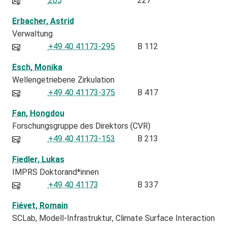
205
227
Erbacher, Astrid
Verwaltung
+49 40 41173-295
B 112
Esch, Monika
Wellengetriebene Zirkulation
+49 40 41173-375
B 417
Fan, Hongdou
Forschungsgruppe des Direktors (CVR)
+49 40 41173-153
B 213
Fiedler, Lukas
IMPRS Doktorand*innen
+49 40 41173
B 337
Fiévet, Romain
SCLab
Modell-Infrastruktur
Climate Surface Interaction